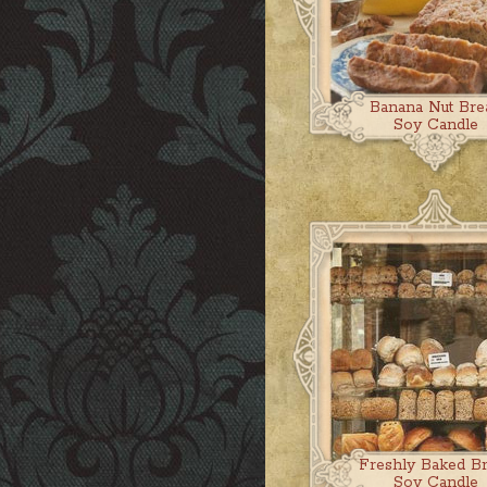
Banana Nut Bre
Soy Candle
Freshly Baked B
Soy Candle