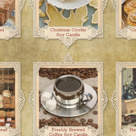
ad
Christmas Cookie
Ci
Soy Candle
read
Freshly Brewed
Ha
Coffee Soy Candle