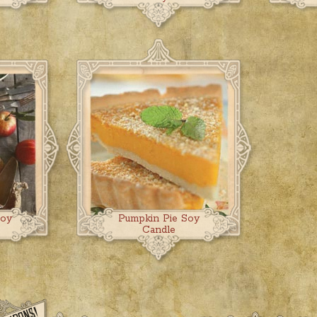
Soy
Pumpkin Pie Soy
Candle