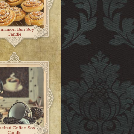
nnamon Bun Soy
Candle
zelnut Coffee Soy
Candle